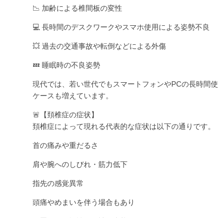
📉 加齢による椎間板の変性
💻 長時間のデスクワークやスマホ使用による姿勢不良
💥 過去の交通事故や転倒などによる外傷
💤 睡眠時の不良姿勢
現代では、若い世代でもスマートフォンやPCの長時間
ケースも増えています。
🚨【頚椎症の症状】
頚椎症によって現れる代表的な症状は以下の通りです。
首の痛みや重だるさ
肩や腕へのしびれ・筋力低下
指先の感覚異常
頭痛やめまいを伴う場合もあり