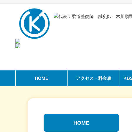
代表：柔道整復師 鍼灸師 木川順
HOME
アクセス・料金表
KB
HOME