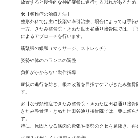
放置すると慢性的な神経症状に進行する恐れがあるため
🛠【頚椎症の治療方法】
整形外科では主に投薬や牽引治療、場合によっては手術
一方、きたみ整骨院・きぬた世田谷通り接骨院では、手
によるアプローチを行います。
筋緊張の緩和（マッサージ、ストレッチ）
姿勢や体のバランスの調整
負担がかからない動作指導
症状の進行を防ぎ、根本改善を目指すケアがきたみ整骨
す。
🌿【なぜ頚椎症できたみ整骨院・きぬた世田谷通り接骨
きたみ整骨院・きぬた世田谷通り接骨院では、薬に頼ら
す。
特に、原因となる筋肉の緊張や姿勢のクセを見抜き、再
✅ 痛みの出にくい姿勢への改善