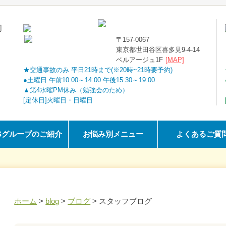
司
〒157-0067
東京都世田谷区喜多見9-4-14
ベルアージュ1F
[MAP]
★交通事故のみ 平日21時まで(※20時~21時要予約)
●土曜日 午前10:00～14:00 午後15:30～19:00
▲第4水曜PM休み（勉強会のため）
[定休日]火曜日・日曜日
Sグループのご紹介
お悩み別メニュー
よくあるご質
ホーム
>
blog
>
ブログ
>
スタッフブログ